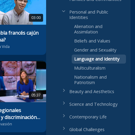
Personal and Public
Identities
03:00
Alienation and
Assimilation
bla francés cajún
na?
Beliefs and Values
a Vida
Gender and Sexuality
Language and Identity
Multiculturalism
Nationalism and
Patriotism
Beauty and Aesthetics
05:37
Science and Technology
egionales
Contemporary Life
 y discriminación
a
Evasión
Global Challenges