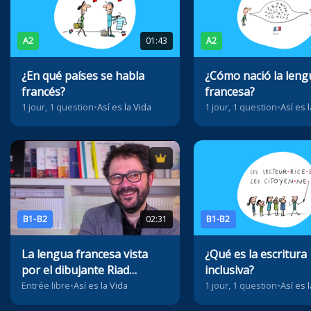
A2
01:43
A2
¿En qué países se habla
¿Cómo nació la leng
francés?
francesa?
1 jour, 1 question
•
Así es la Vida
1 jour, 1 question
•
Así es 
B1-B2
02:31
B1-B2
La lengua francesa vista
¿Qué es la escritura
por el dibujante Riad
inclusiva?
Sattouf
Entrée libre
•
Así es la Vida
1 jour, 1 question
•
Así es 