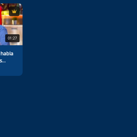
01:27
 habla
s