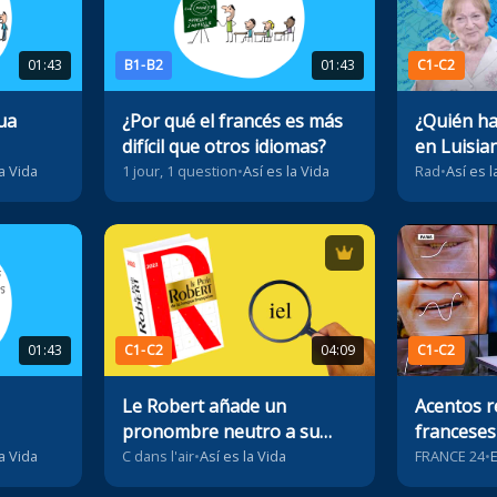
01:43
B1-B2
01:43
C1-C2
ua
¿Por qué el francés es más
¿Quién ha
difícil que otros idiomas?
en Luisia
la Vida
1 jour, 1 question
•
Así es la Vida
Rad
•
Así es l
01:43
C1-C2
04:09
C1-C2
Le Robert añade un
Acentos r
pronombre neutro a su
franceses
diccionario
lingüístic
la Vida
C dans l'air
•
Así es la Vida
FRANCE 24
•