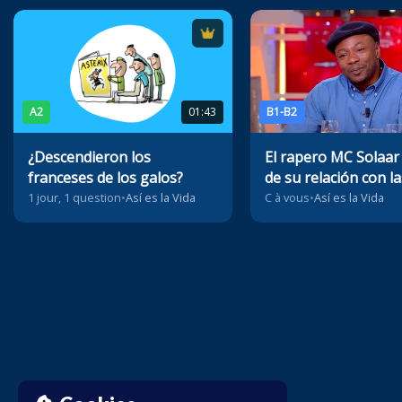
A2
01:43
B1-B2
¿Descendieron los
El rapero MC Solaar
franceses de los galos?
de su relación con la
palabras
1 jour, 1 question
•
Así es la Vida
C à vous
•
Así es la Vida