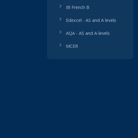
IB French B
Edexcel - AS and A levels
AQA - AS and A-levels
MCER