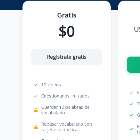
Gratis
$0
U
Regístrate gratis
15 vídeos
V
Cuestionarios limitados
T
Guardar 10 palabras de
vocabulario
G
Repasar vocabulario con
R
tarjetas didácticas
t