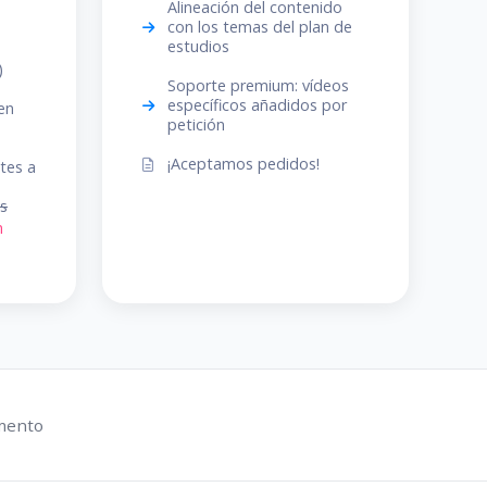
Alineación del contenido
con los temas del plan de
estudios
)
Soporte premium: vídeos
específicos añadidos por
en
petición
¡Aceptamos pedidos!
tes a
os
n
mento