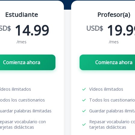
Estudiante
Profesor(a)
14.99
19.9
SD$
USD$
/mes
/mes
Comienza ahora
Comienza ahora
ídeos ilimitados
Vídeos ilimitados
odos los cuestionarios
Todos los cuestionari
uardar palabras ilimitadas
Guardar palabras ilimi
epasar vocabulario con
Repasar vocabulario c
arjetas didácticas
tarjetas didácticas