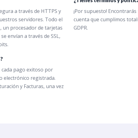
¿Tienes términos y polític
egura a través de HTTPS y
¡Por supuesto! Encontrarás 
nuestros servidores. Todo el
cuenta que cumplimos total
, un procesador de tarjetas
GDPR.
 se envían a través de SSL,
its.
s?
n cada pago exitoso por
o electrónico registrada.
uración y Facturas, una vez