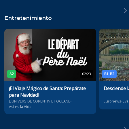
Entretenimiento
A2
02:23
B1-B2
¡El Viaje Mágico de Santa: Prepárate
Desciende la
para Navidad!
L'UNIVERS DE CORENTIN ET OCEANE
•
Euronews
•
Eva
Así es la Vida