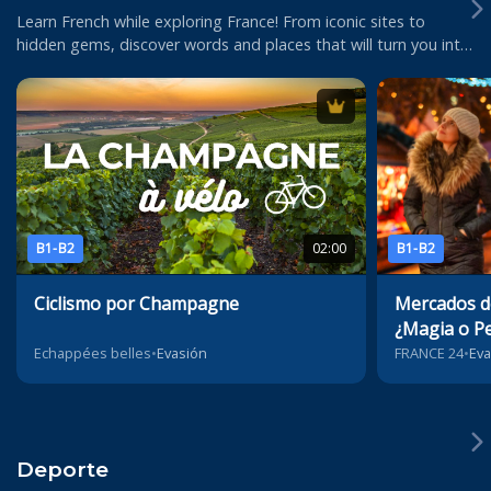
Learn French while exploring France! From iconic sites to
hidden gems, discover words and places that will turn you into
a real insider of French cult...
B1-B2
02:00
B1-B2
Ciclismo por Champagne
Mercados de
¿Magia o Pe
Echappées belles
•
Evasión
FRANCE 24
•
Eva
Deporte