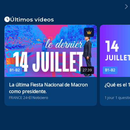
Últimos vídeos
B1-B2
27:39
B1-B2
La última Fiesta Nacional de Macron
¿Qué es el 1
como presidente.
FRANCE 24
•
El Noticiero
1 jour 1 quest