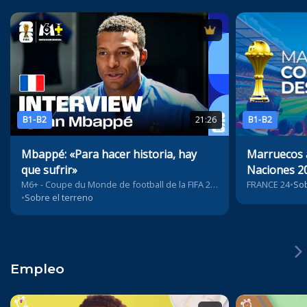
B1-B2
21:26
B1-B2
Mbappé: «Para hacer historia, hay
Marruecos a
que sufrir»
Naciones 2
M6+ - Coupe du Monde de football de la FIFA 2026™
FRANCE 24
•
Sob
•
Sobre el terreno
Empleo