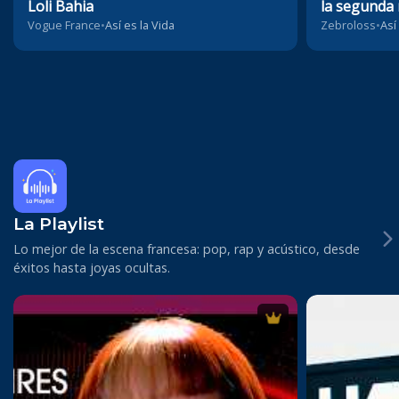
Loli Bahia
la segunda 
espacio
Vogue France
•
Así es la Vida
Zebroloss
•
Así
La Playlist
Lo mejor de la escena francesa: pop, rap y acústico, desde
éxitos hasta joyas ocultas.