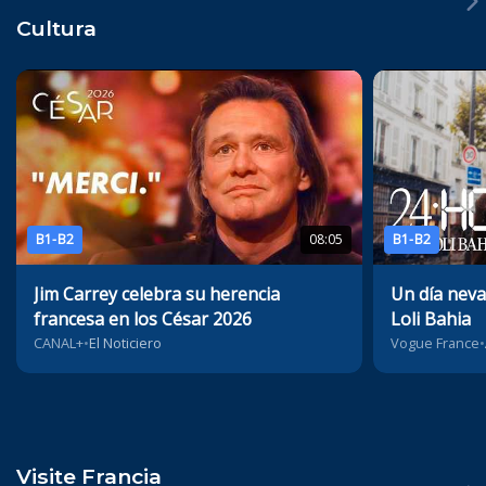
Cultura
B1-B2
08:05
B1-B2
Jim Carrey celebra su herencia
Un día neva
francesa en los César 2026
Loli Bahia
CANAL+
•
El Noticiero
Vogue France
•
Visite Francia