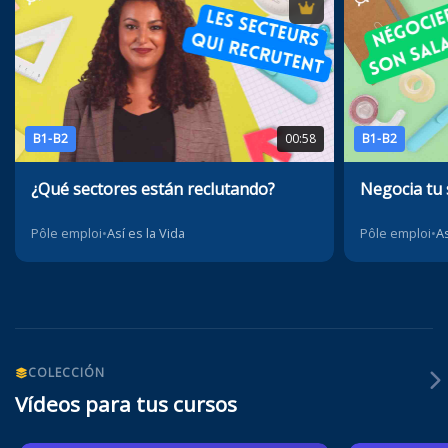
B1-B2
00:58
B1-B2
¿Qué sectores están reclutando?
Negocia tu 
Pôle emploi
•
Así es la Vida
Pôle emploi
•
As
COLECCIÓN
Vídeos para tus cursos