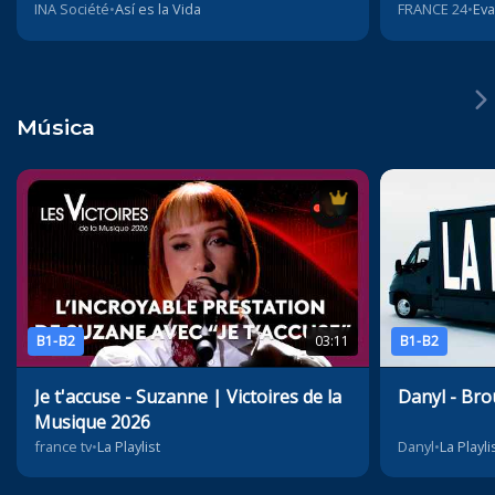
INA Société
•
Así es la Vida
FRANCE 24
•
Eva
Música
B1-B2
03:11
B1-B2
Je t'accuse - Suzanne | Victoires de la
Danyl - Bro
Musique 2026
france tv
•
La Playlist
Danyl
•
La Playli