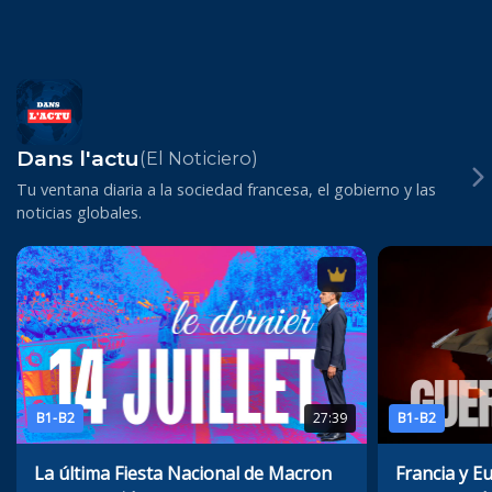
Dans l'actu
(El Noticiero)
Tu ventana diaria a la sociedad francesa, el gobierno y las
noticias globales.
B1-B2
27:39
B1-B2
La última Fiesta Nacional de Macron
Francia y E