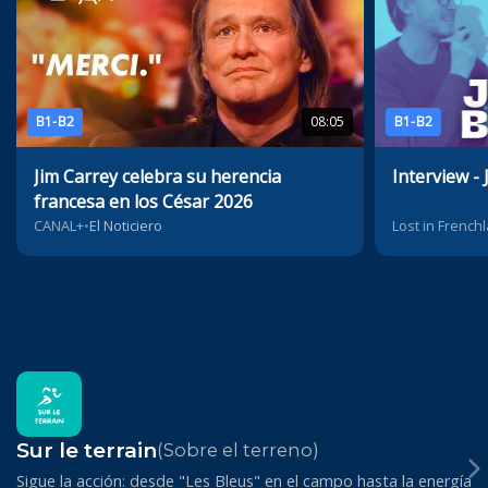
B1-B2
08:05
B1-B2
Jim Carrey celebra su herencia
Interview - 
francesa en los César 2026
CANAL+
•
El Noticiero
Lost in Frenchl
Sur le terrain
(Sobre el terreno)
Sigue la acción: desde "Les Bleus" en el campo hasta la energía