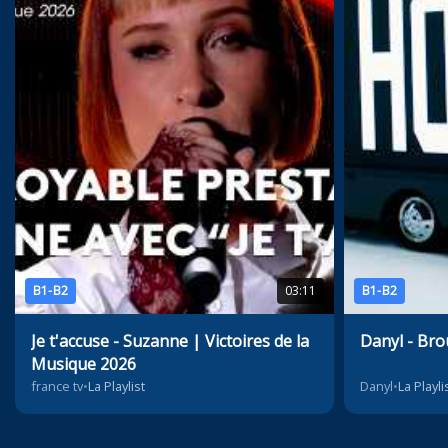
B1-B2
03:11
B1-B2
Je t'accuse - Suzanne | Victoires de la
Danyl - Bro
Musique 2026
france tv
•
La Playlist
Danyl
•
La Playli