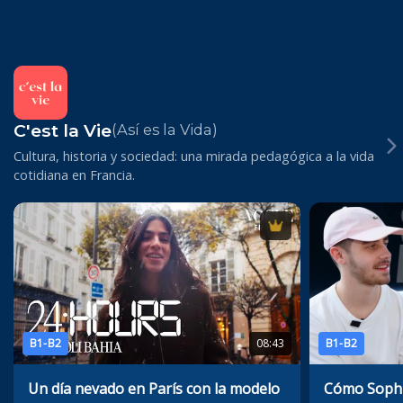
C'est la Vie
(Así es la Vida)
Cultura, historia y sociedad: una mirada pedagógica a la vida
cotidiana en Francia.
B1-B2
08:43
B1-B2
Un día nevado en París con la modelo
Cómo Sophie