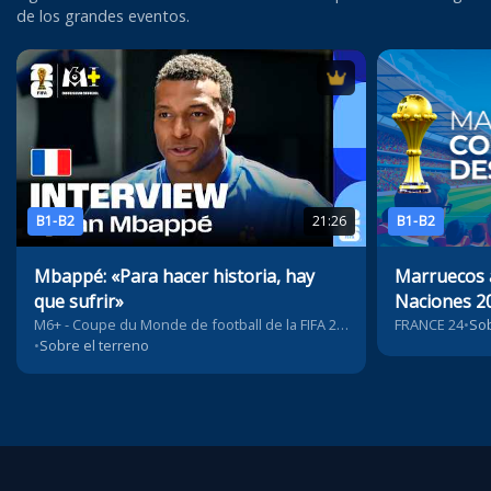
de los grandes eventos.
B1-B2
21:26
B1-B2
Mbappé: «Para hacer historia, hay
Marruecos a
que sufrir»
Naciones 2
M6+ - Coupe du Monde de football de la FIFA 2026™
FRANCE 24
•
Sob
•
Sobre el terreno