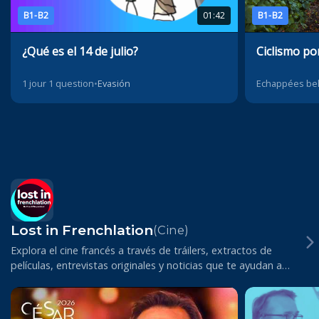
B1-B2
01:42
B1-B2
¿Qué es el 14 de julio?
Ciclismo p
1 jour 1 question
•
Evasión
Echappées bel
Lost in Frenchlation
(Cine)
Explora el cine francés a través de tráilers, extractos de
películas, entrevistas originales y noticias que te ayudan a
mejorar tu francés a partir de...