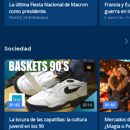
La última Fiesta Nacional de Macron
Francia y E
como presidente.
guerra en I
FRANCE 24
•
El Noticiero
C dans l'air - 
Sociedad
B1-B2
02:14
B1-B2
La locura de las zapatillas: la cultura
Mercados de
juvenil en los 90
¿Magia o Pe