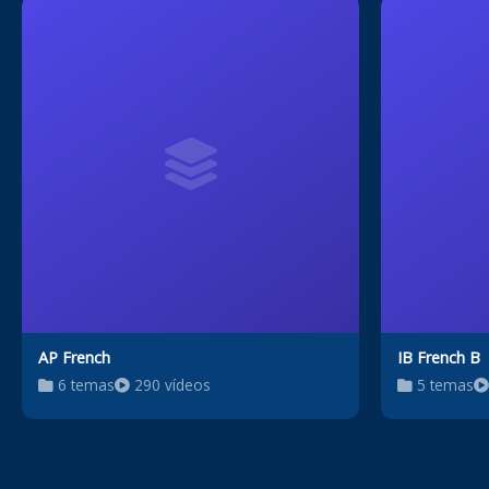
AP French
IB French B
6 temas
290 vídeos
5 temas