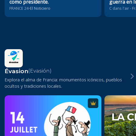
como presidente.
guerra en I
FRANCE 24
•
El Noticiero
C dans l'air - 
Évasion
(Evasión)
Explora el alma de Francia: monumentos icónicos, pueblos
ocultos y tradiciones locales.