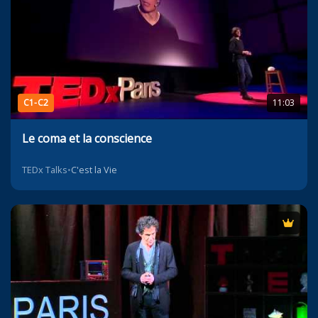
C1-C2
11:03
Le coma et la conscience
TEDx Talks
•
C'est la Vie