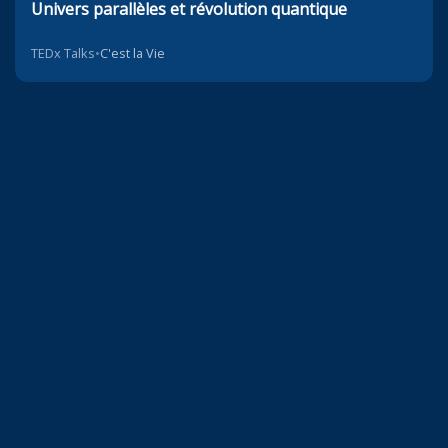
Univers parallèles et révolution quantique
TEDx Talks
•
C'est la Vie