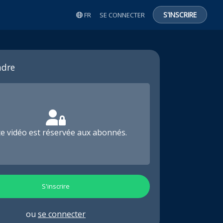
S'INSCRIRE
FR
SE CONNECTER
dre
te vidéo est réservée aux abonnés.
S'inscrire
ou
se connecter