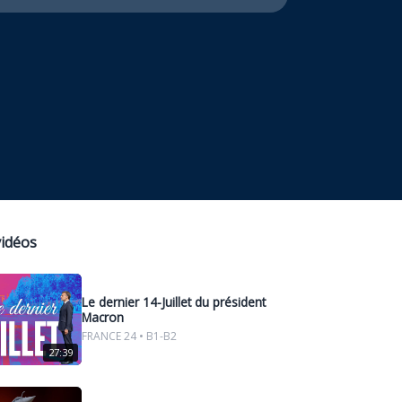
vidéos
Le dernier 14-Juillet du président
Macron
FRANCE 24 • B1-B2
27:39