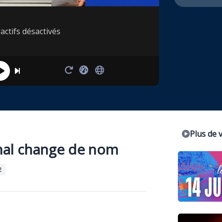
actifs désactivés
Plus de 
onal change de nom
2