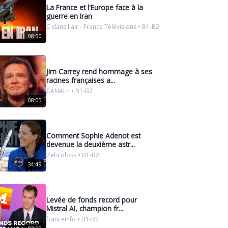
La France et l'Europe face à la
guerre en Iran
C dans l'air - France Télévisions • B1-B2
08:50
Jim Carrey rend hommage à ses
racines françaises a...
CANAL+ • B1-B2
08:05
Comment Sophie Adenot est
devenue la deuxième astr...
Zebroloss • B1-B2
34:49
Levée de fonds record pour
Mistral AI, champion fr...
franceinfo • B1-B2