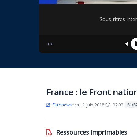
Sous-titres inter
FR
France : le Front nati
Euronews
•
ven. 1 juin 2018
•
02:02
•
B1/B
Ressources imprimables