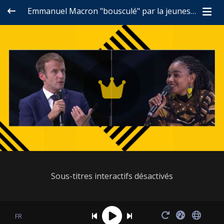
Emmanuel Macron "bousculé" par la jeunesse lors du Sommet Afrique-France
Sous-titres interactifs désactivés
FR