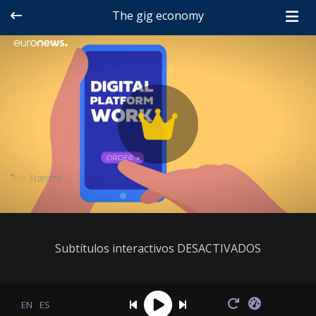
The gig economy
Subtítulos interactivos DESACTIVADOS
EN
ES